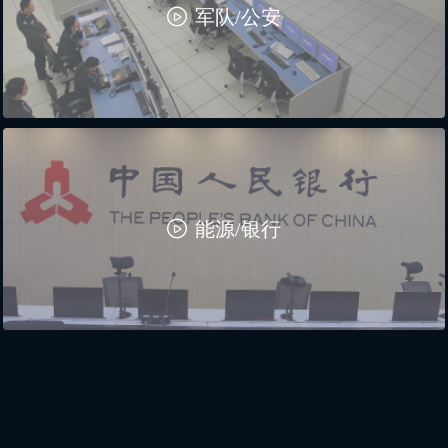
ꄤ
军队/公安
ꄤ
能源/银行