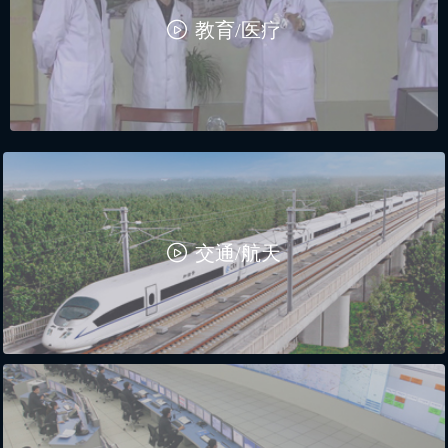
ꄤ
教育/医疗
ꄤ
交通/航天